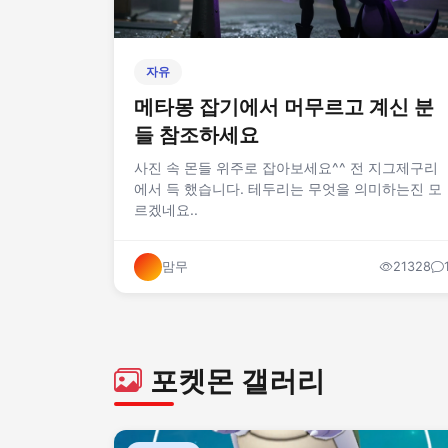
자유
메타몽 잡기에서 머무르고 계신 분
들 참조하세요
사진 속 몬들 위주로 잡아보세요^^ 전 지그제구리
에서 득 했습니다. 테두리는 무엇을 의미하는진 모
르겠네요..
맘무
21328
포켓몬 갤러리