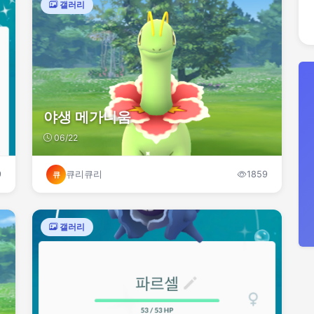
갤러리
야생 메가니움
06/22
9
큐리큐리
1859
큐
갤러리