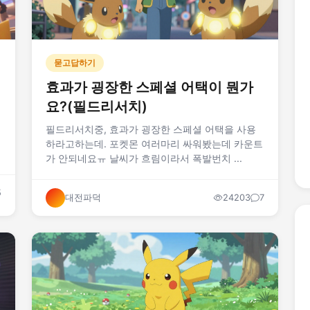
묻고답하기
효과가 굉장한 스페셜 어택이 뭔가
요?(필드리서치)
필드리서치중, 효과가 굉장한 스페셜 어택을 사용
하라고하는데. 포켓몬 여러마리 싸워봤는데 카운트
가 안되네요ㅠ 날씨가 흐림이라서 폭발번치 ...
5
대전파덕
24203
7