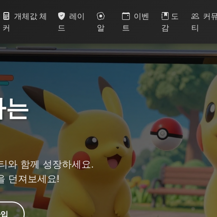
개체값 체
레이
이벤
도
커
커
드
알
트
감
티
하는
티와 함께 성장하세요.
볼을 던져보세요!
입