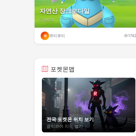
자연산 장크로다일
06/16
큐리큐리
174
큐
포켓몬맵
전국 포켓몬 위치 보기
클릭하여 지도 열기