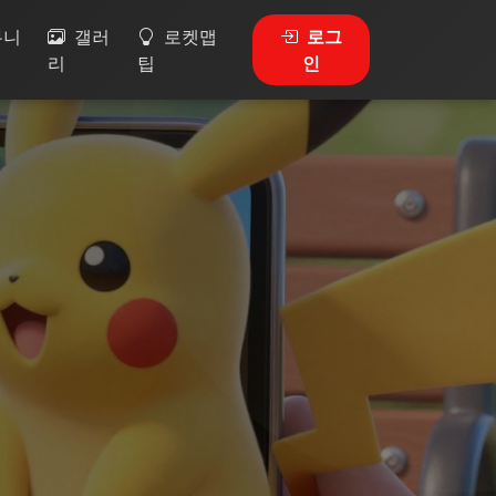
뮤니
갤러
로켓맵
로그
리
팁
인