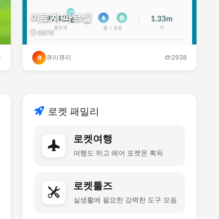
이로치 파르셀
06/16
2
큐리큐리
2938
큐
로켓 패밀리
로켓여행
여행도 하고 레어 포켓몬 획득
로켓툴즈
실생활에 필요한 강력한 도구 모음