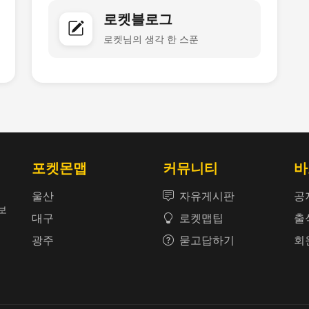
로켓블로그
로켓님의 생각 한 스푼
포켓몬맵
커뮤니티
바
울산
자유게시판
공
보
대구
로켓맵팁
출
광주
묻고답하기
회