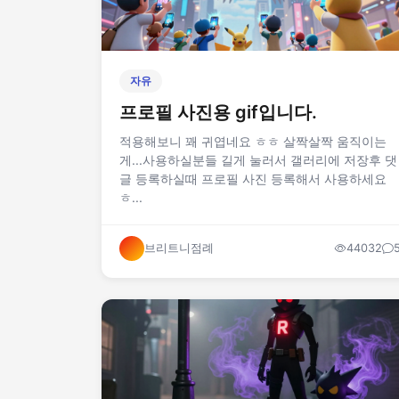
자유
프로필 사진용 gif입니다.
적용해보니 꽤 귀엽네요 ㅎㅎ 살짝살짝 움직이는
게...사용하실분들 길게 눌러서 갤러리에 저장후 댓
글 등록하실때 프로필 사진 등록해서 사용하세요
ㅎ...
브리트니점례
44032