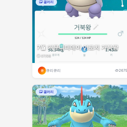
갤러리
7월 커뮤니티데이 이로치 거북왕
07/08
큐리큐리
267
큐
갤러리